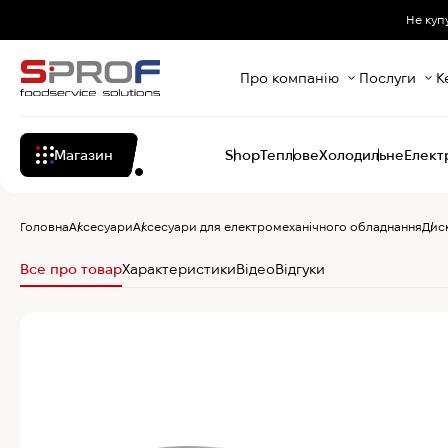
Не куп
Про компанію
Послуги
К
Магазин
Shop
Теплове
Холодильне
Елект
Головна
Аксесуари
Аксесуари для електромеханічного обладнання
Дис
Все про товар
Характеристики
Відео
Відгуки