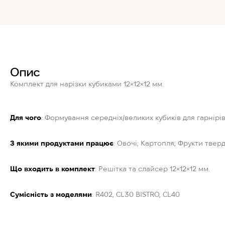
Опис
Комплект для нарізки кубиками 12×12×12 мм.
Для чого
: Формування середніх/великих кубиків для гарнірів
З якими продуктами працює
: Овочі; Картопля; Фрукти тверд
Що входить в комплект
: Решітка та слайсер 12×12×12 мм.
Сумісність з моделями
: R402, CL30 BISTRO, CL40