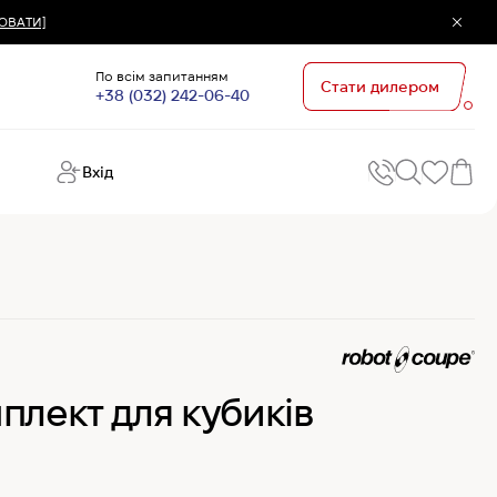
ЮВАТИ]
По всім запитанням
Стати дилером
+38 (032) 242-06-40
Вхід
Поп
П
зап
Хо
Поп
кате
G
Хо
плект для кубиків
Ов
Хі
Хі