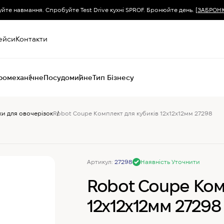
уйте навмання. Спробуйте Test Drive кухні SPROF. Бронюйте день.
[ЗАБРОН
ейси
Контакти
ромеханічне
Посудомийне
Тип Бізнесу
ки для овочерізок
Robot Coupe Комплект для кубиків 12х12х12мм 27298
Пароконвектомати
Печі (хоспер) вугільні
Печі конвекційні
Хімія для
пароконвектоматів
Артикул:
27298
Наявність Уточнити
Robot Coupe Ком
12х12х12мм 27298