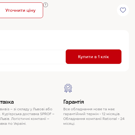
Уточнити ціну
R
Купити в 1 клік
P
тавка
Гарантія
ивіз – зі складу у Львові або
Все обладнання нове та має
. Кур'єрська доставка SPROF –
гарантійний термін - 12 місяців.
 Львів. Логістичні компанії –
Обладнання компанії Rational - 24
вка по Україні.
місяці.