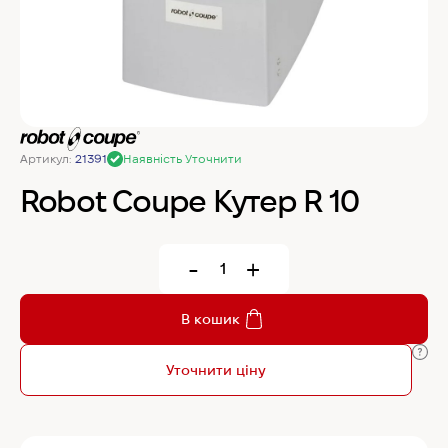
MyChef Пароконвекційна піч Cook Master 6
GN 1/1
IRINOX Холодильна шафа N*ICE
Артикул:
21391
Наявність Уточнити
Robot Coupe Овочерізка CL 50 24440
Robot Coupe Кутер R 10
Samaref Холодильна шафа PF 600 TN
-
+
Rational Пароконвекційна піч газова iCombi
В кошик
Pro 6-1/1
Уточнити ціну