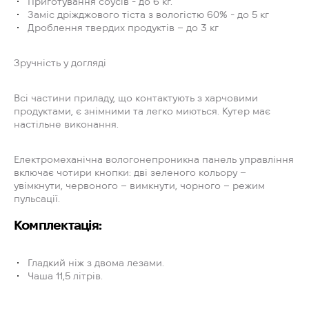
Приготування соусів - до 6 кг.
Заміс дріжджового тіста з вологістю 60% - до 5 кг
Дроблення твердих продуктів – до 3 кг
Зручність у догляді
Всі частини приладу, що контактують з харчовими
продуктами, є знімними та легко миються. Кутер має
настільне виконання.
Електромеханічна вологонепроникна панель управління
включає чотири кнопки: дві зеленого кольору –
увімкнути, червоного – вимкнути, чорного – режим
пульсації.
Комплектація:
Гладкий ніж з двома лезами.
Чаша 11,5 літрів.