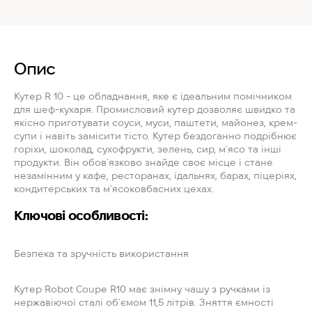
Опис
Кутер R 10 - це обладнання, яке є ідеальним помічником
для шеф-кухаря. Промисловий кутер дозволяє швидко та
якісно приготувати соуси, муси, паштети, майонез, крем-
супи і навіть замісити тісто. Кутер бездоганно подрібнює
горіхи, шоколад, сухофрукти, зелень, сир, м`ясо та інші
продукти. Він обов`язково знайде своє місце і стане
незамінним у кафе, ресторанах, їдальнях, барах, піцеріях,
кондитерських та м`ясоковбасних цехах.
Ключові особливості:
Безпека та зручність використання
Кутер Robot Coupe R10 має знімну чашу з ручками із
нержавіючої сталі об`ємом 11,5 літрів. Зняття ємності