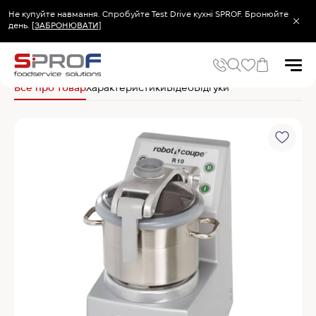
Не купуйте навмання. Спробуйте Test Drive кухні SPROF. Бронюйте
день.
[ЗАБРОНЮВАТИ]
Головна
Електромеханічне обладнання
Кутери
Robot Coupe Кутер R 10
Все про товар
Характеристики
Відео
Відгуки
Популярні запити
Холодильник
Популярні категорії
Печі та пароконвектомати
Холодильне та Морозильне обладнання
Овочерізки професійні
Хімія для пароконвектоматів
Хімія для посудомийних машин
Популярні товари