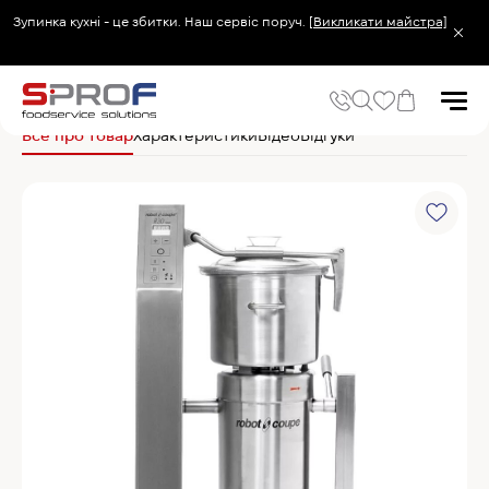
Зупинка кухні - це збитки. Наш сервіс поруч.
[Викликати майстра]
Головна
Електромеханічне обладнання
Кутери
Robot Coupe Кутер R 30
Все про товар
Характеристики
Відео
Відгуки
Популярні запити
Холодильник
Популярні категорії
Печі та пароконвектомати
Холодильне та Морозильне обладнання
Овочерізки професійні
Хімія для пароконвектоматів
Хімія для посудомийних машин
Популярні товари