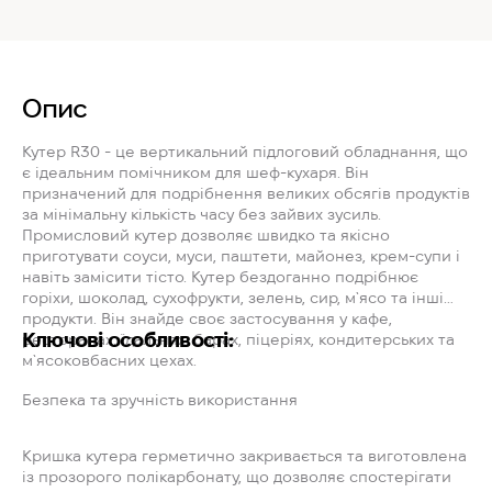
Опис
Кутер R30 - це вертикальний підлоговий обладнання, що
є ідеальним помічником для шеф-кухаря. Він
призначений для подрібнення великих обсягів продуктів
за мінімальну кількість часу без зайвих зусиль.
Промисловий кутер дозволяє швидко та якісно
приготувати соуси, муси, паштети, майонез, крем-супи і
навіть замісити тісто. Кутер бездоганно подрібнює
горіхи, шоколад, сухофрукти, зелень, сир, м`ясо та інші
продукти. Він знайде своє застосування у кафе,
Ключові особливості:
ресторанах, їдальнях, барах, піцеріях, кондитерських та
м`ясоковбасних цехах.
Безпека та зручність використання
Кришка кутера герметично закривається та виготовлена
із прозорого полікарбонату, що дозволяє спостерігати