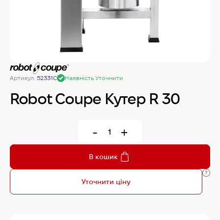
MyChef Пароконвекційна піч Cook Master 6
GN 1/1
IRINOX Холодильна шафа N*ICE
Артикул:
52331C
Наявність Уточнити
Robot Coupe Овочерізка CL 50 24440
Robot Coupe Кутер R 30
Samaref Холодильна шафа PF 600 TN
-
+
Rational Пароконвекційна піч газова iCombi
В кошик
Pro 6-1/1
Уточнити ціну