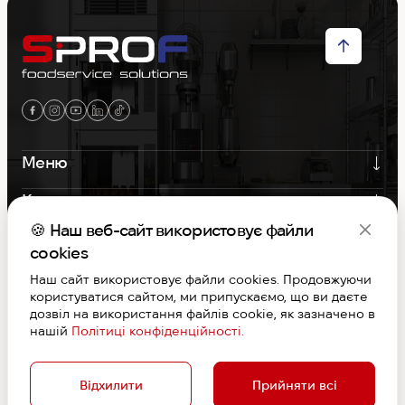
Меню
Контакти
🍪 Наш веб-сайт використовує файли
Графік роботи
cookies
Наш сайт використовує файли cookies. Продовжуючи
S-PROF © Copyright 2026. Вcі права захищені
користуватися сайтом, ми припускаємо, що ви даєте
Договір публічної оферти
дозвіл на використання файлів cookie, як зазначено в
Дизайн та розробка
нашій
Політиці конфіденційності.
Відхилити
Прийняти всі