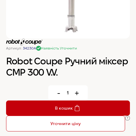
MyChef Пароконвекційна піч Cook Master 6
GN 1/1
IRINOX Холодильна шафа N*ICE
Артикул:
34230A
Наявність Уточнити
Robot Coupe Овочерізка CL 50 24440
Robot Coupe Ручний міксер
CMP 300 V.V.
Samaref Холодильна шафа PF 600 TN
-
+
Rational Пароконвекційна піч газова iCombi
Pro 6-1/1
В кошик
Уточнити ціну