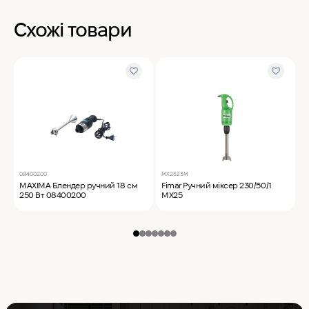
Схожі товари
08400200
MX2523M
W
MAXIMA Блендер ручний 18 см
Fimar Ручний міксер 230/50/1
W
250 Вт 08400200
MX25