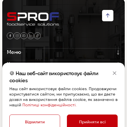
Меню
Контакти
🍪 Наш веб-сайт використовує файли
Графік роботи
cookies
Наш сайт використовує файли cookies. Продовжуючи
S-PROF © Copyright 2026. Вcі права захищені
користуватися сайтом, ми припускаємо, що ви даєте
Договір публічної оферти
дозвіл на використання файлів cookie, як зазначено в
Дизайн та розробка
нашій
Політиці конфіденційності.
Відхилити
Прийняти всі