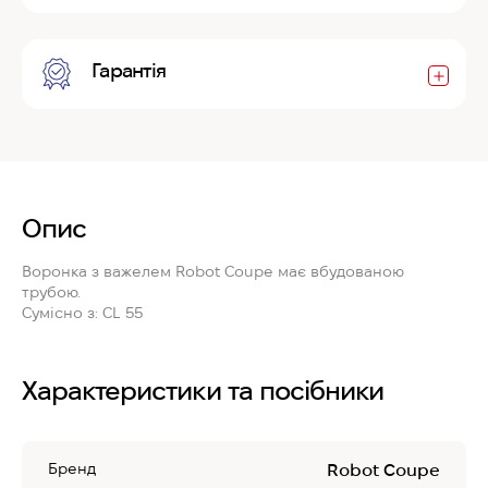
Гарантія
Опис
Воронка з важелем Robot Coupe
має вбудованою
трубою.
Сумісно з: CL 55
Характеристики та посібники
Бренд
Robot Coupe