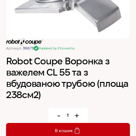
MyChef Пароконвекційна піч Cook Master 6
GN 1/1
IRINOX Холодильна шафа N*ICE
Артикул:
39673
Наявність Уточнити
Robot Coupe Овочерізка CL 50 24440
Robot Coupe Воронка з
важелем CL 55 та з
Samaref Холодильна шафа PF 600 TN
вбудованою трубою (площа
238см2)
Rational Пароконвекційна піч газова iCombi
Pro 6-1/1
-
+
В кошик