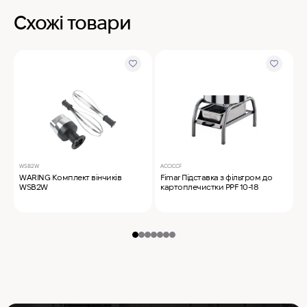
Схожі товари
WSB2W
ACCICCF
4
WARING Комплект вінчиків
Fimar Підставка з фільтром до
R
WSB2W
картоплечистки PPF 10-18
з