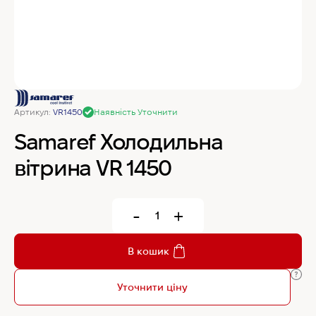
MyChef Пароконвекційна піч Cook Master 6
GN 1/1
IRINOX Холодильна шафа N*ICE
Артикул:
VR1450
Наявність Уточнити
Robot Coupe Овочерізка CL 50 24440
Samaref Холодильна
вітрина VR 1450
Samaref Холодильна шафа PF 600 TN
-
+
Rational Пароконвекційна піч газова iCombi
Pro 6-1/1
В кошик
Уточнити ціну