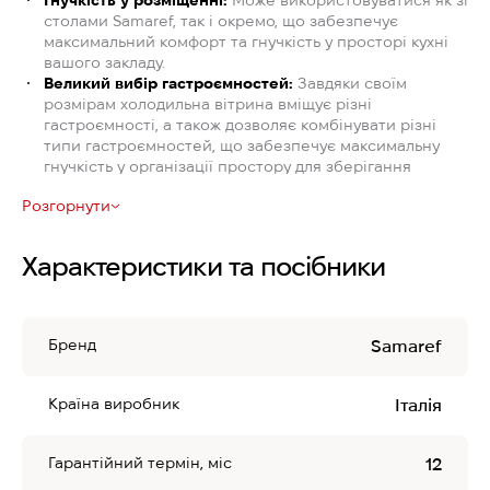
Гнучкість у розміщенні:
Може використовуватися як зі
столами Samaref, так і окремо, що забезпечує
максимальний комфорт та гнучкість у просторі кухні
вашого закладу.
Великий вибір гастроємностей:
Завдяки своїм
розмірам холодильна вітрина вміщує різні
гастроємності, а також дозволяє комбінувати різні
типи гастроємностей, що забезпечує максимальну
гнучкість у організації простору для зберігання
інгредієнтів.
Розгорнути
Висока якість матеріалів:
Виготовлена з
високоякісної нержавіючої сталі AISI 304, що
забезпечує стійкість до корозії та перепадів
Характеристики та посібники
температури, а також гарантує довгий термін служби
обладнання.
Ефективне охолодження:
Забезпечено
холодоагентом R134a, що гарантує оптимальну
Бренд
Samaref
температуру зберігання в діапазоні від 0°C до +10°C,
зберігаючи при цьому свіжість продуктів та безпеку
для навколишнього середовища.
Країна виробник
Італія
Гарантійний термін, міс
12