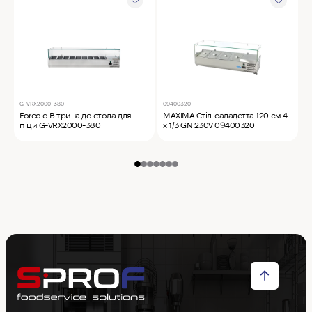
G-VRX2000-380
09400320
0
Forcold Вітрина до стола для
MAXIMA Стіл-саладетта 120 см 4
M
піци G-VRX2000-380
х 1/3 GN 230V 09400320
л