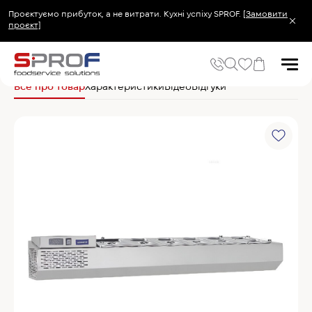
Проєктуємо прибуток, а не витрати. Кухні успіху SPROF.
[Замовити
проєкт]
Головна
Холодильне та Морозильне обладнання
Вітрини холодильні(га
Все про товар
Характеристики
Відео
Відгуки
Популярні запити
Холодильник
Популярні категорії
Печі та пароконвектомати
Холодильне та Морозильне обладнання
Овочерізки професійні
Хімія для пароконвектоматів
Хімія для посудомийних машин
Популярні товари