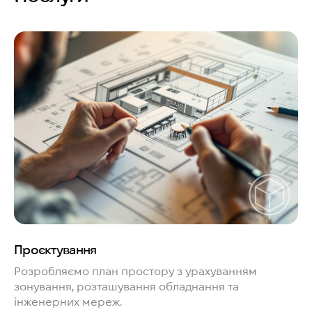
Проєктування
Розробляємо план простору з урахуванням
зонування, розташування обладнання та
інженерних мереж.