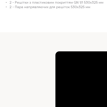
2 - Решітки з пластиковим покриттям GN 1/1 530x325 мм
2 - Пара напрявляючих для решіток 530x325 мм