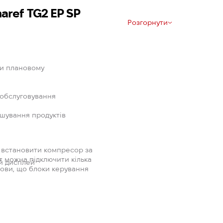
aref TG2 EP SP
Розгорнути
ри плановому
о обслуговування
ашування продуктів
є встановити компресор за
 можна підключити кілька
ий дисплей
мови, що блоки керування