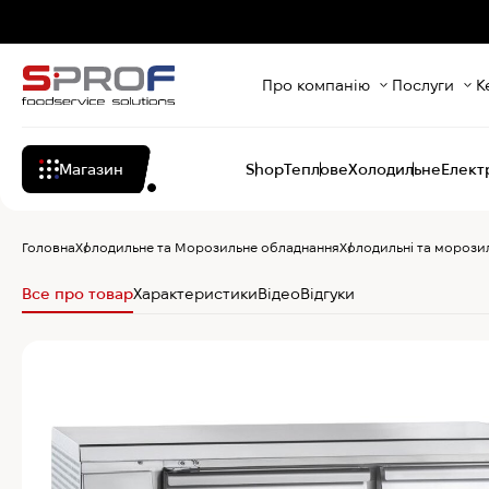
Про компанію
Послуги
К
Магазин
Shop
Теплове
Холодильне
Елект
Головна
Холодильне та Морозильне обладнання
Холодильні та морози
Все про товар
Характеристики
Відео
Відгуки