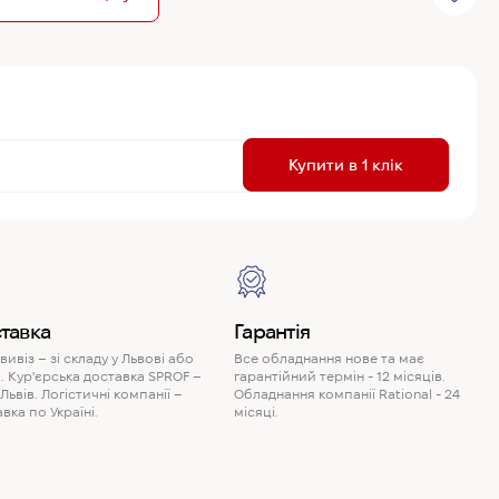
R
Купити в 1 клік
P
тавка
Гарантія
ивіз – зі складу у Львові або
Все обладнання нове та має
. Кур'єрська доставка SPROF –
гарантійний термін - 12 місяців.
 Львів. Логістичні компанії –
Обладнання компанії Rational - 24
вка по Україні.
місяці.