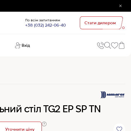
По всім запитанням
Стати дилером
+38 (032) 242-06-40
Вхід
Поп
П
зап
Хо
Поп
кате
G
Хо
ний стіл TG2 EP SP TN
Ов
Хі
Хі
Уточнити ціну