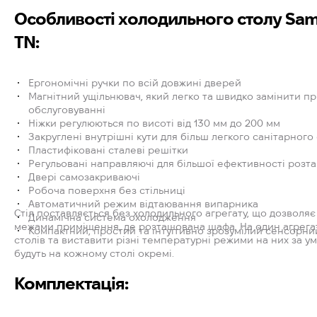
Особливості холодильного столу Sam
TN:
Ергономічні ручки по всій довжині дверей
Магнітний ущільнювач, який легко та швидко замінити п
обслуговуванні
Ніжки регулюються по висоті від 130 мм до 200 мм
Закруглені внутрішні кути для більш легкого санітарног
Пластифіковані сталеві решітки
Регульовані направляючі для більшої ефективності розт
Двері самозакриваючі
Робоча поверхня без стільниці
Автоматичний режим відтаювання випарника
Стіл поставляється без холодильного агрегату, що дозволя
Динамічна система охолодження
межами приміщення, де розташована шафа. На один агрегат
Компактний, простий та інтуїтивно зрозумілий сенсорн
столів та виставити різні температурні режими на них за у
будуть на кожному столі окремі.
Комплектація: