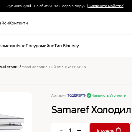
Зупинка кухні - це збитки. Наш сервіс поруч.
[Викликати майстра]
ейси
Контакти
ромеханічне
Посудомийне
Тип Бізнесу
льні столи
Samaref Холодильний стіл TG2 EP SP TN
Пароконвектомати
Печі (хоспер) вугільні
Печі конвекційні
Хімія для
пароконвектоматів
Артикул:
TG2EPSPTN
Наявність Уточнити
Samaref Холодиль
-
+
В кошик