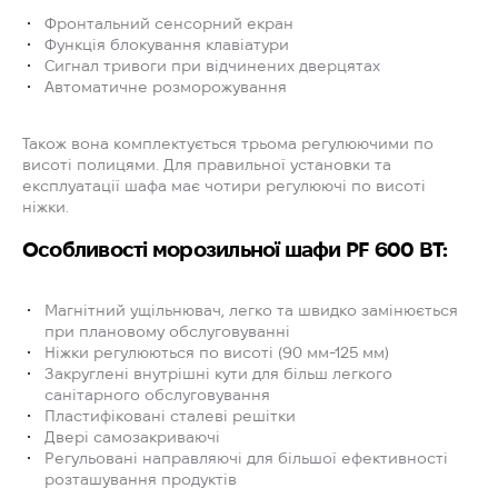
Фронтальний сенсорний екран
Функція блокування клавіатури
Сигнал тривоги при відчинених дверцятах
Автоматичне розморожування
Також вона комплектується трьома регулюючими по
висоті полицями. Для правильної установки та
експлуатації шафа має чотири регулюючі по висоті
ніжки.
Особливості морозильної шафи PF 600 BT:
Магнітний ущільнювач, легко та швидко замінюється
при плановому обслуговуванні
Ніжки регулюються по висоті (90 мм-125 мм)
Закруглені внутрішні кути для більш легкого
санітарного обслуговування
Пластифіковані сталеві решітки
Двері самозакриваючі
Регульовані направляючі для більшої ефективності
розташування продуктів