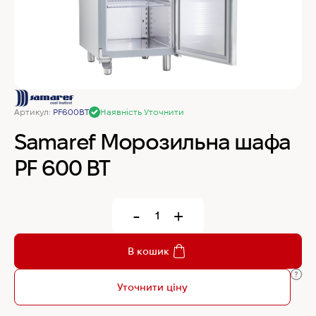
MyChef Пароконвекційна піч Cook Master 6
GN 1/1
IRINOX Холодильна шафа N*ICE
Артикул:
PF600BT
Наявність Уточнити
Robot Coupe Овочерізка CL 50 24440
Samaref Морозильна шафа
PF 600 BT
Samaref Холодильна шафа PF 600 TN
-
+
Rational Пароконвекційна піч газова iCombi
Pro 6-1/1
В кошик
Уточнити ціну