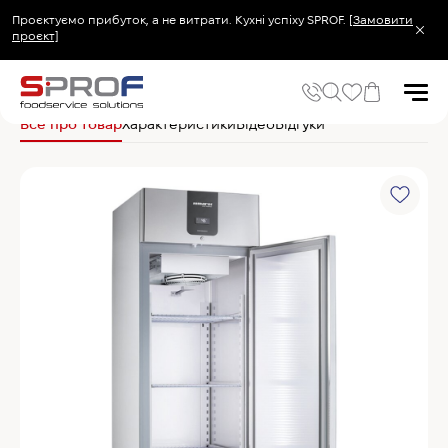
Проєктуємо прибуток, а не витрати. Кухні успіху SPROF.
[Замовити
проєкт]
Головна
Холодильне та Морозильне обладнання
Холодильні та морози
Все про товар
Характеристики
Відео
Відгуки
Популярні запити
Холодильник
Популярні категорії
Печі та пароконвектомати
Холодильне та Морозильне обладнання
Овочерізки професійні
Хімія для пароконвектоматів
Хімія для посудомийних машин
Популярні товари