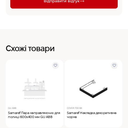
Відправити відгук
Схожі товари
GU ABB
COVER 700 BK
G
Samaref Пара направляючих для
Samaref Накладка декоративна
S
полиці 600х400 мм GU ABB
чорна
п