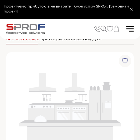
Проєктуємо прибуток, а не витрати. Кухні успіху SPROF.
[Замовити
проєкт]
Головна
Аксесуари
Samaref Решітка з пластиковим покриттям 530х700
Все про товар
Характеристики
Відео
Відгуки
Популярні запити
Холодильник
Популярні категорії
Печі та пароконвектомати
Холодильне та Морозильне обладнання
Овочерізки професійні
Хімія для пароконвектоматів
Хімія для посудомийних машин
Популярні товари