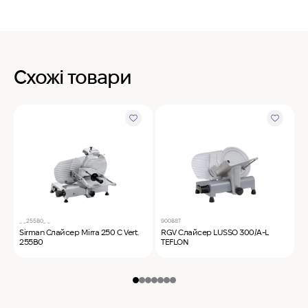
Схожі товари
_ _255B0_ _
90088T
9
Sirman Слайсер Mirra 250 C Vert.
RGV Слайсер LUSSO 300/A-L
R
255B0
TEFLON