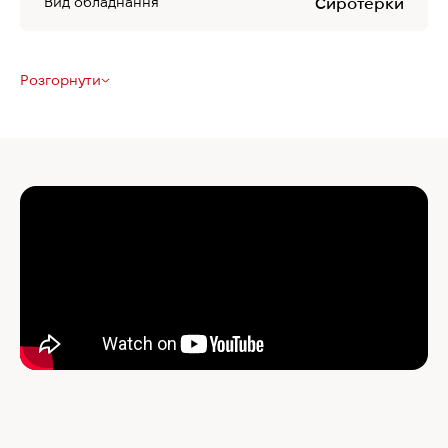
Вид обладнання
Сиротерки
Розгорнути