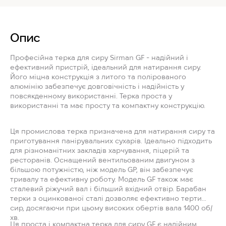
Опис
Професійна терка для сиру Sirman GF - надійний і
ефективний пристрій, ідеальний для натирання сиру.
Його міцна конструкція з литого та полірованого
алюмінію забезпечує довговічність і надійність у
повсякденному використанні. Терка проста у
використанні та має просту та компактну конструкцію.
Ця промислова терка призначена для натирання сиру та
приготування панірувальних сухарів. Ідеально підходить
для різноманітних закладів харчування, піцерій та
ресторанів. Оснащений вентильованим двигуном з
більшою потужністю, ніж модель GP, він забезпечує
тривалу та ефективну роботу. Модель GF також має
сталевий ріжучий вал і більший вхідний отвір. Барабан
терки з оцинкованої сталі дозволяє ефективно терти
сир, досягаючи при цьому високих обертів вала 1400 об/
хв.
Ця проста і компактна терка для сиру GF є надійним