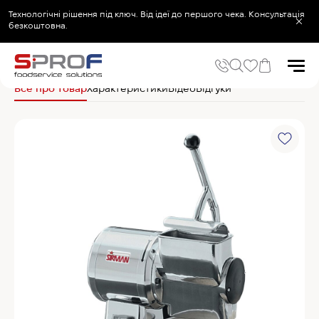
Технологічні рішення під ключ. Від ідеї до першого чека. Консультація
безкоштовна.
Головна
Електромеханічне обладнання
Сиротерки
Sirman Терка GF 400 
Все про товар
Характеристики
Відео
Відгуки
Популярні запити
Холодильник
Популярні категорії
Печі та пароконвектомати
Холодильне та Морозильне обладнання
Овочерізки професійні
Хімія для пароконвектоматів
Хімія для посудомийних машин
Популярні товари