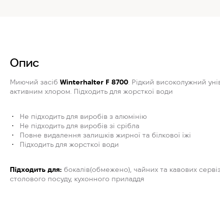
Опис
Миючий засіб
Winterhalter F 8700
. Рідкий високолужний уні
активним хлором. Підходить для жорсткої води
Не підходить для виробів з алюмінію
Не підходить для виробів зі срібла
Повне видалення залишків жирної та білкової їжі
Підходить для жорсткої води
Підходить для:
бокалів(обмежено), чайних та кавових сервіз
столового посуду, кухонного приладдя