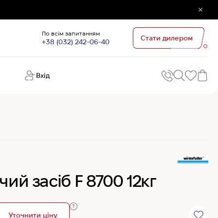
По всім запитанням
Стати дилером
+38 (032) 242-06-40
Вхід
Поп
П
зап
Хо
Поп
кате
G
Хо
ий засіб F 8700 12кг
Ов
Хі
Хі
Уточнити ціну