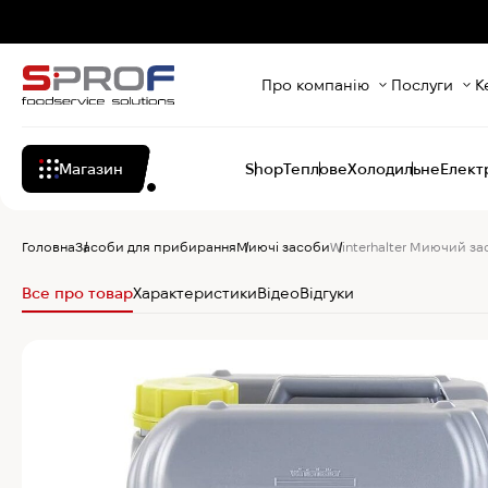
Про компанію
Послуги
К
Магазин
Shop
Теплове
Холодильне
Елект
Головна
Засоби для прибирання
Миючі засоби
Winterhalter Миючий зас
Все про товар
Характеристики
Відео
Відгуки