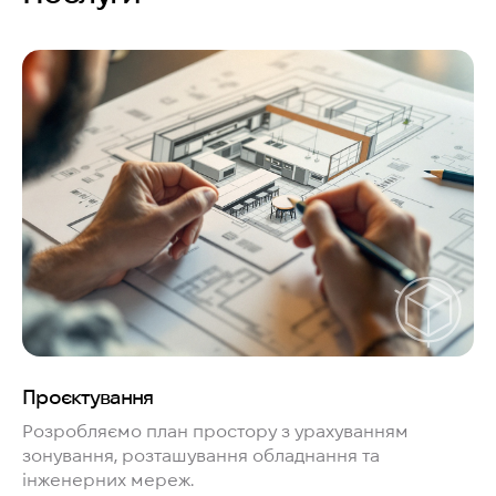
Проєктування
Розробляємо план простору з урахуванням
зонування, розташування обладнання та
інженерних мереж.