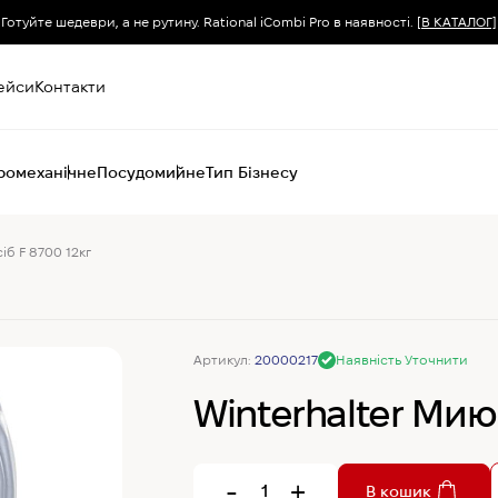
Готуйте шедеври, а не рутину. Rational iCombi Pro в наявності.
[В КАТАЛОГ]
ейси
Контакти
ромеханічне
Посудомийне
Тип Бізнесу
іб F 8700 12кг
Пароконвектомати
Печі (хоспер) вугільні
Печі конвекційні
Хімія для
пароконвектоматів
Артикул:
20000217
Наявність Уточнити
Winterhalter Миюч
-
+
В кошик