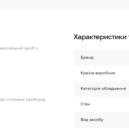
Характеристики 
версальний засіб з
Бренд
Країна виробник
Категорія обладнання
ів, столових приборів,
Стан
Вид засобу