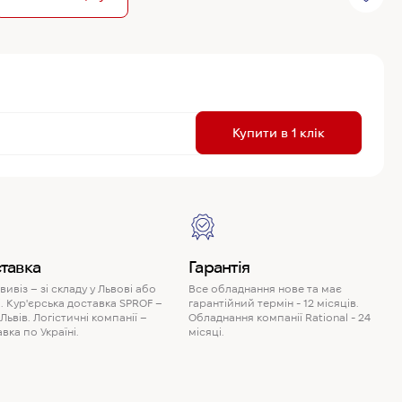
R
Купити в 1 клік
P
тавка
Гарантія
ивіз – зі складу у Львові або
Все обладнання нове та має
. Кур'єрська доставка SPROF –
гарантійний термін - 12 місяців.
 Львів. Логістичні компанії –
Обладнання компанії Rational - 24
вка по Україні.
місяці.