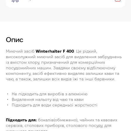
Опис
Миючий засіб
Winterhalter F 400
. Це рідкий,
високолужний миючий засіб для видалення забруднень
із вмістом хлору, призначений для комерційних
посудомийних машин. Завдяки своєму відбілюючому
компоненту, засіб ефективно видаляє залишки кави та
чаю, а також, залишки всіх видів їжі та інші барвники.
Не підходить для виробів з алюмінію
Видалення нальоту від чаю та кави
Підходить для води середньої жорсткості
Підходить для:
бокалів(обмежено), чайних та кавових
сервізів, столових приборів, столового посуду, для