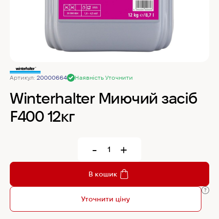
MyChef Пароконвекційна піч Cook Master 6
GN 1/1
IRINOX Холодильна шафа N*ICE
Артикул:
20000664
Наявність Уточнити
Robot Coupe Овочерізка CL 50 24440
Winterhalter Миючий засіб
F400 12кг
Samaref Холодильна шафа PF 600 TN
-
+
Rational Пароконвекційна піч газова iCombi
Pro 6-1/1
В кошик
Уточнити ціну