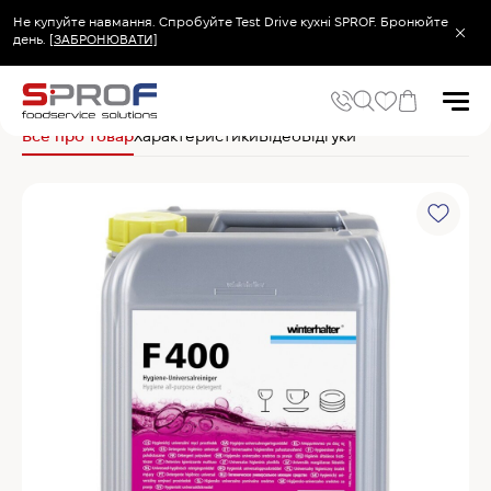
Не купуйте навмання. Спробуйте Test Drive кухні SPROF. Бронюйте
день.
[ЗАБРОНЮВАТИ]
Головна
Засоби для прибирання
Миючі засоби
Winterhalter Миючий зас
Все про товар
Характеристики
Відео
Відгуки
Популярні запити
Холодильник
Популярні категорії
Печі та пароконвектомати
Холодильне та Морозильне обладнання
Овочерізки професійні
Хімія для пароконвектоматів
Хімія для посудомийних машин
Популярні товари