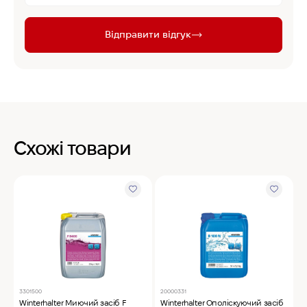
Відправити відгук
Схожі товари
3301500
20000331
2
Winterhalter Миючий засіб F
Winterhalter Ополіскуючий засіб
W