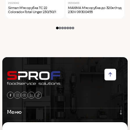
21229042
09300455
2
Sirman М'ясорубка TC 22
MAXIMA М'ясорубка до 320кг/год
S
Colorado+Total Unger 230/50/1
230V 09300455
C
Меню
Контакти