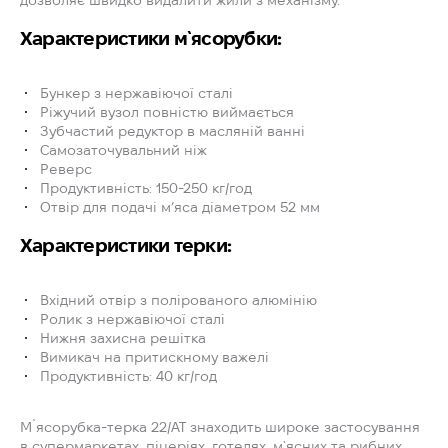
дозволяє швидко видалити жили з механізму.
Характеристики м`ясорубки:
Бункер з нержавіючої сталі
Ріжучий вузол повністю виймається
Зубчастий редуктор в масляній ванні
Самозаточувальний ніж
Реверс
Продуктивність: 150-250 кг/год
Отвір для подачі м’яса діаметром 52 мм
Характеристики терки:
Вхідний отвір з полірованого алюмінію
Ролик з нержавіючої сталі
Нижня захисна решітка
Вимикач на притискному важелі
Продуктивність: 40 кг/год
М`ясорубка-терка 22/AT знаходить широке застосування
в супермаркетах, піцеріях, готелях, м`ясних та рибних