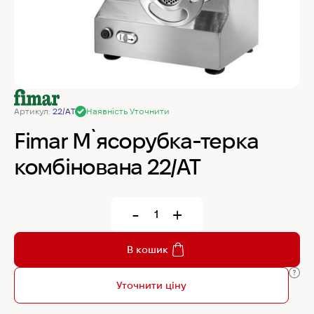
MyChef Пароконвекційна піч Cook Master 6
GN 1/1
IRINOX Холодильна шафа N*ICE
Артикул:
22/AT
Наявність Уточнити
Robot Coupe Овочерізка CL 50 24440
Fimar М`ясорубка-терка
комбінована 22/AT
Samaref Холодильна шафа PF 600 TN
-
+
Rational Пароконвекційна піч газова iCombi
Pro 6-1/1
В кошик
Уточнити ціну