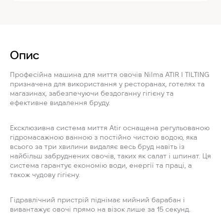
Опис
Професійна машина для миття овочів Nilma ATIR I TILTING
призначена для використання у ресторанах, готелях та
магазинах, забезпечуючи бездоганну гігієну та
ефективне видалення бруду.
Ексклюзивна система миття Atir оснащена регульованою
гідромасажною ванною з постійно чистою водою, яка
всього за три хвилини видаляє весь бруд навіть із
найбільш забруднених овочів, таких як салат і шпинат. Ця
система гарантує економію води, енергії та праці, а
також чудову гігієну.
Гідравлічний пристрій піднімає мийний барабан і
вивантажує овочі прямо на візок лише за 15 секунд.