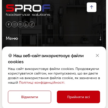
Меню
Контакти
🍪 Наш веб-сайт використовує файли
Графік роботи
cookies
Наш сайт використовує файли cookies. Продовжуючи
користуватися сайтом, ми припускаємо, що ви даєте
S-PROF © Copyright 2026. Вcі права захищені
дозвіл на використання файлів cookie, як зазначено в
Договір публічної оферти
нашій
Політиці конфіденційності.
Дизайн та розробка
Відхилити
Прийняти всі