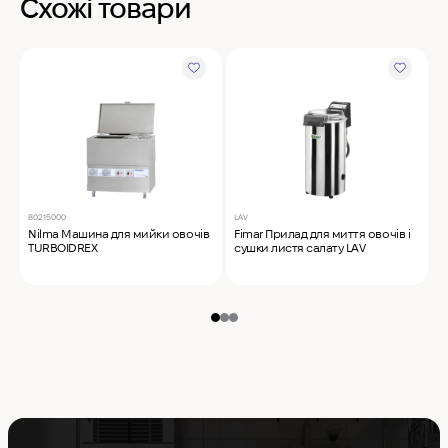
Схожі товари
80215000
LAV
1
Nilma Машина для мийки овочів
Fimar Прилад для миття овочів і
B
TURBOIDREX
сушки листя салату LAV
о
2