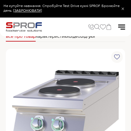
Не купуйте навмання. Спробуйте Test Drive кухні SPROF. Бронюйте
день.
[ЗАБРОНЮВАТИ]
Головна
Теплове обладнання
Плити електричні
RM Gastro Плита SP 704 
Все про товар
Характеристики
Відео
Відгуки
Популярні запити
Холодильник
Популярні категорії
Печі та пароконвектомати
Холодильне та Морозильне обладнання
Овочерізки професійні
Хімія для пароконвектоматів
Хімія для посудомийних машин
Популярні товари