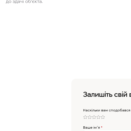
до здачі об’єкта.
Залишіть свій 
Наскільки вам сподобався
Ваше імʼя
*