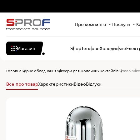
Про компанію
Послуги
К
Магазин
Shop
Теплове
Холодильне
Елект
Головна
Барне обладнання
Міксери для молочних коктейлів
Sirman Мікс
Все про товар
Характеристики
Відео
Відгуки