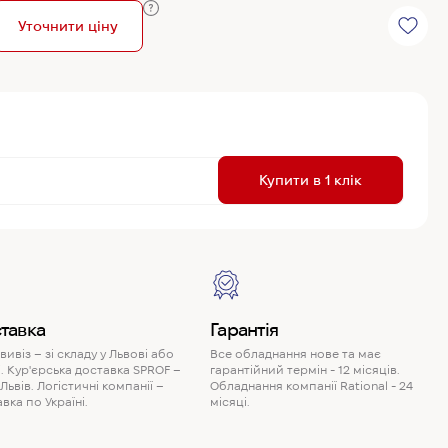
Уточнити ціну
R
Купити в 1 клік
P
тавка
Гарантія
ивіз – зі складу у Львові або
Все обладнання нове та має
. Кур'єрська доставка SPROF –
гарантійний термін - 12 місяців.
 Львів. Логістичні компанії –
Обладнання компанії Rational - 24
вка по Україні.
місяці.