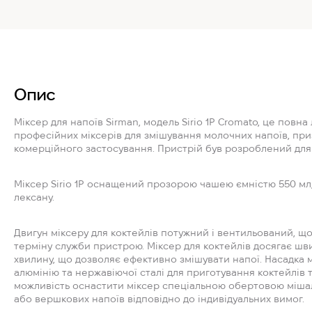
Опис
Міксер для напоїв Sirman, модель Sirio 1P Cromato, це повна 
професійних міксерів для змішування молочних напоїв, пр
комерційного застосування. Пристрій був розроблений для п
Міксер Sirio 1P оснащений прозорою чашею ємністю 550 мл,
лексану.
Двигун міксеру для коктейлів потужний і вентильований, щ
терміну служби пристрою. Міксер для коктейлів досягає шви
хвилину, що дозволяє ефективно змішувати напої. Насадка м
алюмінію та нержавіючої сталі для приготування коктейлів т
можливість оснастити міксер спеціальною обертовою мішал
або вершкових напоїв відповідно до індивідуальних вимог.