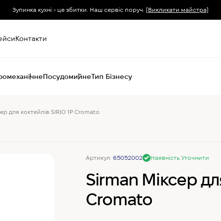
Зупинка кухні - це збитки. Наш сервіс поруч.
[Викликати майстра]
ейси
Контакти
ромеханічне
Посудомийне
Тип Бізнесу
ер для коктейлів SIRIO 1P Cromato
Пароконвектомати
Печі (хоспер) вугільні
Печі конвекційні
Хімія для
Артикул:
65052002
Наявність Уточнити
пароконвектоматів
Sirman Міксер для
Cromato