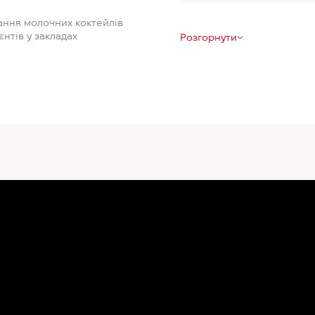
ання молочних коктейлів
нтів у закладах
Розгорнути