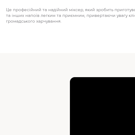
Це професійний та надійний міксер, який зробить приготув
та інших напоїв легким та приємним, привертаючи увагу кліє
громадського харчування.