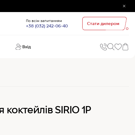
По всім запитанням
Стати дилером
+38 (032) 242-06-40
Вхід
Поп
П
зап
Хо
Поп
кате
G
Хо
 коктейлів SIRIO 1P
Ов
Хі
Хі