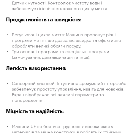
Датчик мутності:
Контролює чистоту води і
забезпечує гігієнічність кожного циклу миття.
Продуктивність та швидкість:
Регульовані цикли миття: Машина пропонує різні
програми миття, що дозволяє швидко та ефективно
обробляти великі обсяги посуду.
Три основні програми та спеціальні програми
(замочування, декальцинація та інші).
Легкість використання:
Сенсорний дисплей:
Інтуїтивно зрозумілий інтерфейс
забезпечує простоту управління, навіть для новачків.
Екран відображає всі важливі параметри та
попередження.
Міцність та надійність:
Машини UF не бояться труднощів: висока якість
матеріалів та міцна конструкція роблять їх стійкими,