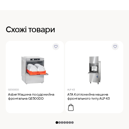
Схожі товари
GE500DD
ALP 43
B
Asber Машина посудомийна
ATA Котломийна машина
A
фронтальна GE500DD
фронтального типу ALP 43
к