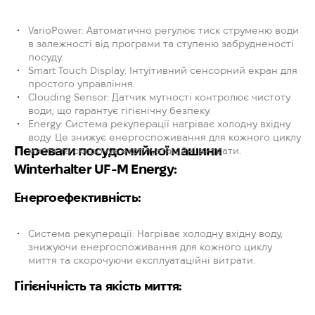
VarioPower:
Автоматично регулює тиск струменю води
в залежності від програми та ступеню забрудненості
посуду.
Smart Touch Display:
Інтуїтивний сенсорний екран для
простого управління.
Clouding Sensor:
Датчик мутності контролює чистоту
води, що гарантує гігієнічну безпеку.
Energy:
Система рекуперації нагріває холодну вхідну
воду. Це знижує енергоспоживання для кожного циклу
Переваги посудомийної машини
миття та скорочує експлуатаційні витрати.
Winterhalter UF-M Energy:
Енергоефективність:
Система рекуперації:
Нагріває холодну вхідну воду,
знижуючи енергоспоживання для кожного циклу
миття та скорочуючи експлуатаційні витрати.
Гігієнічність та якість миття: