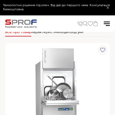
Технологічні рішення під ключ. Від ідеї до першого чека. Консультація
безкоштовна.
Головна
Посудомийне обладнання та аксесуари
Посудомийні машини 
Все про товар
Характеристики
Відео
Відгуки
Популярні запити
Холодильник
Популярні категорії
Печі та пароконвектомати
Холодильне та Морозильне обладнання
Овочерізки професійні
Хімія для пароконвектоматів
Хімія для посудомийних машин
Популярні товари