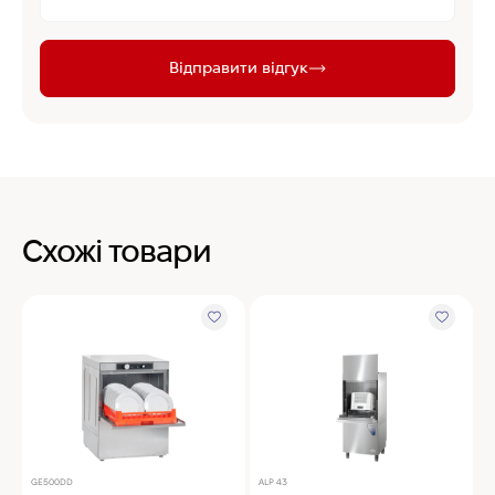
Відправити відгук
Схожі товари
GE500DD
ALP 43
B