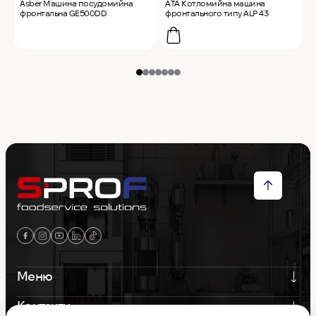
Asber Машина посудомийна
ATA Котломийна машина
A
фронтальна GE500DD
фронтального типу ALP 43
к
Меню
Контакти