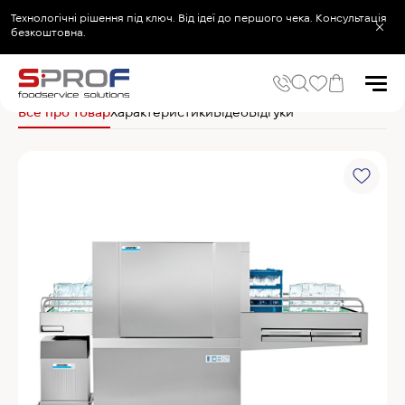
Технологічні рішення під ключ. Від ідеї до першого чека. Консультація
безкоштовна.
Головна
Посудомийне обладнання та аксесуари
Посудомийні машини 
Все про товар
Характеристики
Відео
Відгуки
Популярні запити
Холодильник
Популярні категорії
Печі та пароконвектомати
Холодильне та Морозильне обладнання
Овочерізки професійні
Хімія для пароконвектоматів
Хімія для посудомийних машин
Популярні товари