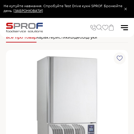
Не купуйте навмання. Спробуйте Test Drive кухні SPROF. Бронюйте
день.
[ЗАБРОНЮВАТИ]
Головна
Холодильне та Морозильне обладнання
Шафи шокової заморо
Все про товар
Характеристики
Відео
Відгуки
Популярні запити
Холодильник
Популярні категорії
Печі та пароконвектомати
Холодильне та Морозильне обладнання
Овочерізки професійні
Хімія для пароконвектоматів
Хімія для посудомийних машин
Популярні товари