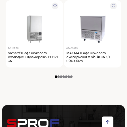
PO 12T 3N
09400925
0
Samaref Шафа шокового
MAXIMA Шафа шокового
M
охолодження/заморозки PO 12T
охолодження 5 рівнів GN 1/1
о
3N
09400925
0