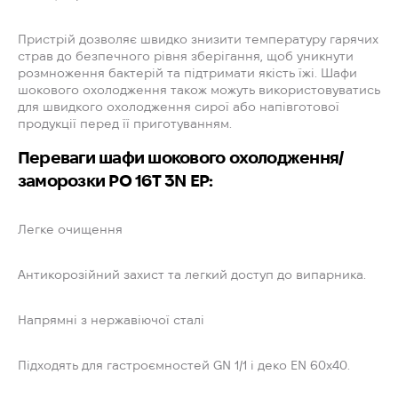
Пристрій дозволяє швидко знизити температуру гарячих
страв до безпечного рівня зберігання, щоб уникнути
розмноження бактерій та підтримати якість їжі. Шафи
шокового охолодження також можуть використовуватись
для швидкого охолодження сирої або напівготової
продукції перед її приготуванням.
Переваги шафи шокового охолодження/
заморозки PO 16T 3N EP:
Легке очищення
Антикорозійний захист та легкий доступ до випарника.
Напрямні з нержавіючої сталі
Підходять для гастроємностей GN 1/1 і деко EN 60x40.