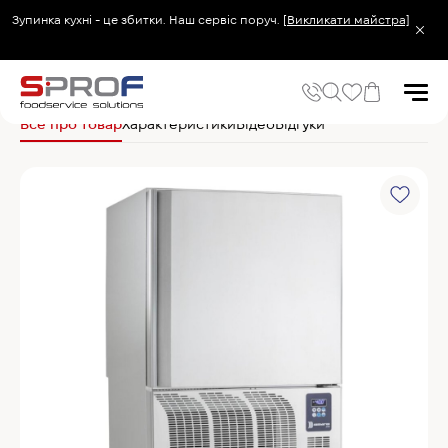
Зупинка кухні - це збитки. Наш сервіс поруч.
[Викликати майстра]
Головна
Холодильне та Морозильне обладнання
Шафи шокової заморо
Все про товар
Характеристики
Відео
Відгуки
Популярні запити
Холодильник
Популярні категорії
Печі та пароконвектомати
Холодильне та Морозильне обладнання
Овочерізки професійні
Хімія для пароконвектоматів
Хімія для посудомийних машин
Популярні товари