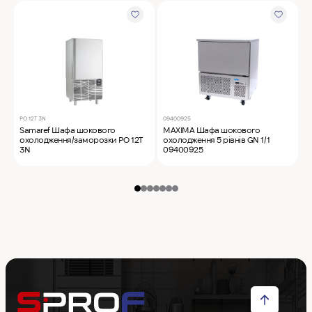
PO 12T 3N
09400925
0
Samaref Шафа шокового
MAXIMA Шафа шокового
M
охолодження/заморозки PO 12T
охолодження 5 рівнів GN 1/1
о
3N
09400925
0