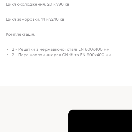
Цикл охолодження:
20 кг/90 хв
Цикл заморозки:
14 кг/240 хв
Комплектація:
2 - Решітки з нержавіючої сталі EN 600x400 мм
2 - Пара напрямних для GN 1/1 та EN 600x400 мм