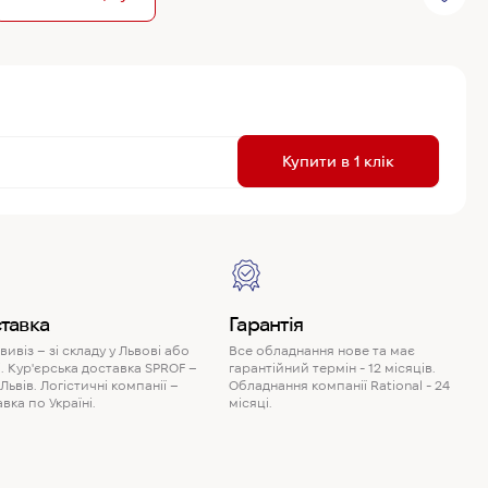
R
Купити в 1 клік
P
тавка
Гарантія
ивіз – зі складу у Львові або
Все обладнання нове та має
. Кур'єрська доставка SPROF –
гарантійний термін - 12 місяців.
 Львів. Логістичні компанії –
Обладнання компанії Rational - 24
вка по Україні.
місяці.