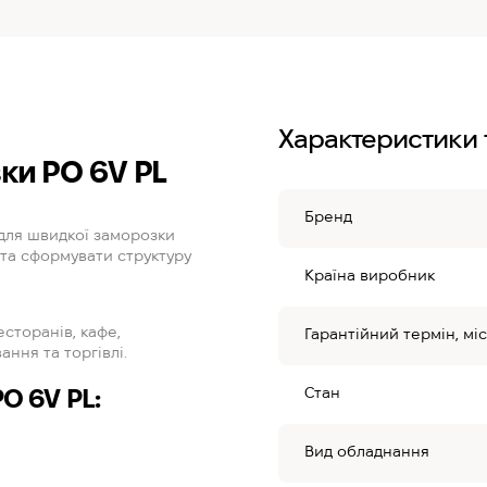
Характеристики 
ки PO 6V PL
Бренд
для швидкої заморозки
та сформувати структуру
Країна виробник
сторанів, кафе,
Гарантійний термін, міс
ння та торгівлі.
O 6V PL:
Стан
Вид обладнання