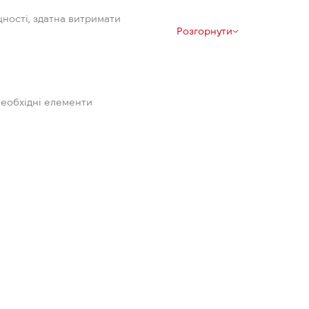
цності, здатна витримати
Розгорнути
необхідні елементи