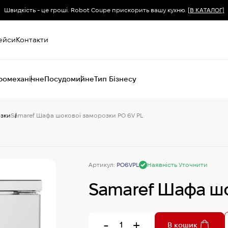
Швидкість - це гроші. Robot Coupe прискорить вашу кухню.
[В КАТАЛОГ]
ейси
Контакти
ромеханічне
Посудомийне
Тип Бізнесу
зки
Samaref Шафа шокової заморозки PO 6V PL
Пароконвектомати
Печі (хоспер) вугільні
Печі конвекційні
Хімія для
пароконвектоматів
Артикул:
PO6VPL
Наявність Уточнити
Samaref Шафа шо
-
+
В кошик