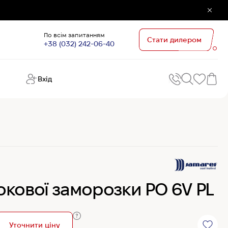
По всім запитанням
Стати дилером
+38 (032) 242-06-40
Вхід
Поп
П
зап
Хо
Поп
кате
G
Хо
кової заморозки PO 6V PL
Ов
Хі
Хі
Уточнити ціну