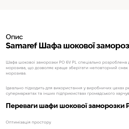
Опис
Samaref Шафа шокової замороз
Шафа шокової заморозки PO 6V PL спеціально розроблена 
морозива, що дозволяє краще зберігати неповторний смак 
морозива.
Ідеально підходить для використання у виробничих цехах ре
супермаркетах та інших підприємствах громадського харчува
Переваги шафи шокової заморозки P
Оптимізація простору