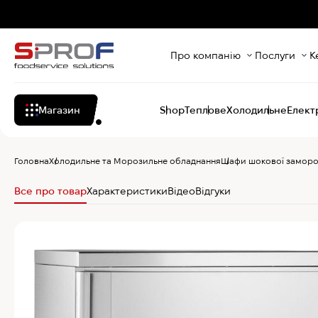
Про компанію
Послуги
К
Магазин
Shop
Теплове
Холодильне
Елект
Головна
Холодильне та Морозильне обладнання
Шафи шокової заморо
Все про товар
Характеристики
Відео
Відгуки