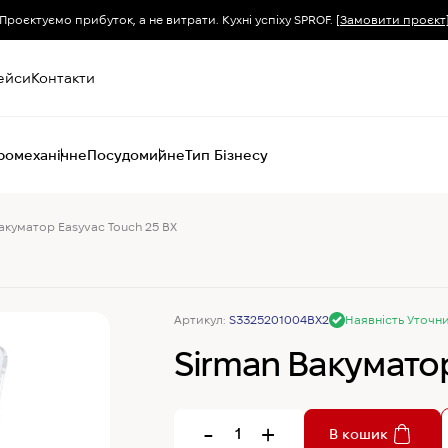
Проєктуємо прибуток, а не витрати. Кухні успіху SPROF.
[Замовити проєкт
ейси
Контакти
ромеханічне
Посудомийне
Тип Бізнесу
акуматор Easyvac Touch 25 BX
Пароконвектомати
Печі (хоспер) вугільні
Печі конвекційні
Хімія для
Артикул:
S3325201004BX2
Наявність Уточн
пароконвектоматів
Sirman Вакуматор
-
+
В кошик