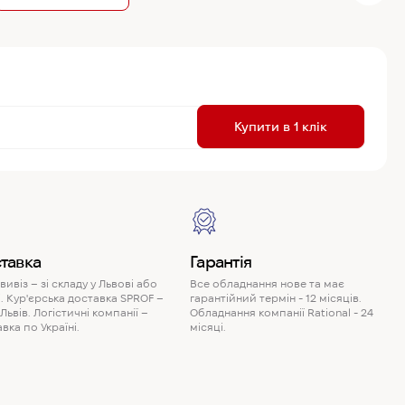
R
Купити в 1 клік
P
тавка
Гарантія
ивіз – зі складу у Львові або
Все обладнання нове та має
. Кур'єрська доставка SPROF –
гарантійний термін - 12 місяців.
 Львів. Логістичні компанії –
Обладнання компанії Rational - 24
вка по Україні.
місяці.