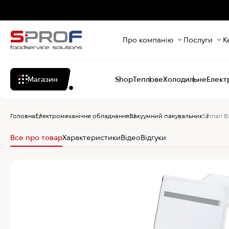
Про компанію
Послуги
К
Магазин
Shop
Теплове
Холодильне
Елект
Головна
Електромеханічне обладнання
Вакуумний пакувальник
Sirman В
Все про товар
Характеристики
Відео
Відгуки