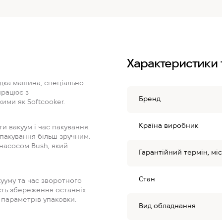
Характеристики 
идка машина, спеціально
працює з
Бренд
ими як Softcooker.
Країна виробник
и вакуум і час пакування.
 пакування більш зручним.
насосом Bush, який
Гарантійний термін, міс
Стан
ууму та час зворотного
ість збереження останніх
параметрів упаковки.
Вид обладнання