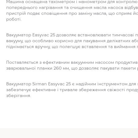
Машина оснащена тахометром і манометром для контролю ї
попереднього нагрівання та очищення масла насоса відбув
пристрій подає сповіщення про заміну масла, що сприяє йо
роботі.
Вакууматор Easyvac 25 дозволяє встановлювати тимчасові 
вакууму, що особливо корисно для пакування делікатних або
піднімається вручну, що полегшує вставлення та виймання п
Поставляється з ефективним вакуумним насосом продуктивн
зварювальної планки 260 мм, що дозволяє пакувати пакети р
Вакууматор Sirman Easyvac 25 є надійним інструментом для 
забезпечує ефективне і тривале збереження свіжості продук
зберігання.