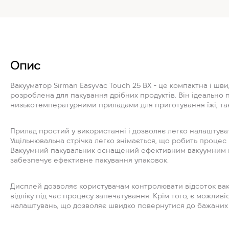
Опис
Вакууматор Sirman Easyvac Touch 25 BX - це компактна і шв
розроблена для пакування дрібних продуктів. Він ідеально 
низькотемпературними приладами для приготування їжі, так
Прилад простий у використанні і дозволяє легко налаштуват
Ущільнювальна стрічка легко знімається, що робить процес
Вакуумний пакувальник оснащений ефективним вакуумним 
забезпечує ефективне пакування упаковок.
Дисплей дозволяє користувачам контролювати відсоток вак
відліку під час процесу запечатування. Крім того, є можлив
налаштувань, що дозволяє швидко повернутися до бажаних 