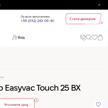
]
По всім запитанням
Стати дилером
+38 (032) 242-06-40
Вхід
Поп
П
зап
Хо
Поп
кате
G
ити
Хо
 Easyvac Touch 25 BX
Ов
Хі
Хі
Уточнити ціну