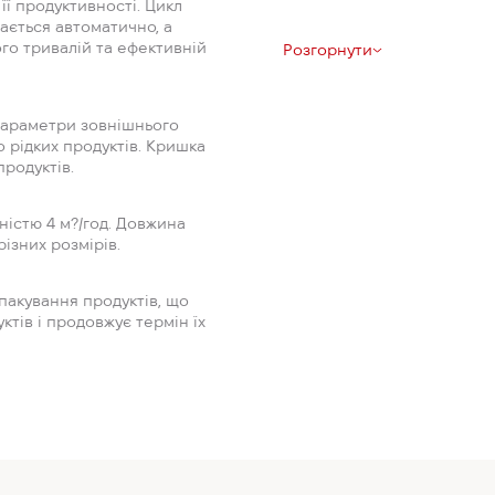
ї продуктивності. Цикл
ається автоматично, а
го тривалій та ефективній
Розгорнути
параметри зовнішнього
 рідких продуктів. Кришка
родуктів.
істю 4 м?/год. Довжина
ізних розмірів.
пакування продуктів, що
тів і продовжує термін їх