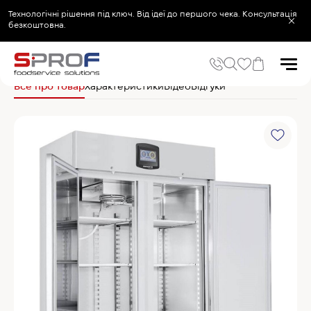
Технологічні рішення під ключ. Від ідеї до першого чека. Консультація
безкоштовна.
Головна
Холодильне та Морозильне обладнання
Шафи для дозрівання с
Все про товар
Характеристики
Відео
Відгуки
Популярні запити
Холодильник
Популярні категорії
Печі та пароконвектомати
Холодильне та Морозильне обладнання
Овочерізки професійні
Хімія для пароконвектоматів
Хімія для посудомийних машин
Популярні товари