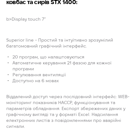
ковбас та сирів STX 1400:
b>Display touch 7”
Superior line - Простий та інтуїтивно зрозумілий
багатомовний графічний інтерфейс.
20 програм, що налаштовуються
Автоматичне керування 21 фазою для кожної
програми
Регулювання вентиляції
Доступно на 6 мовах
Віддалений доступ через послідовний інтерфейс: WEB-
моніторинг показників HACCР, функціонування та
параметрів обладнання. Експорт збережених даних у
графічному вигляді та у форматі Excel. Надсилання
електронних листів з повідомленнями про аварійні
сигнали.