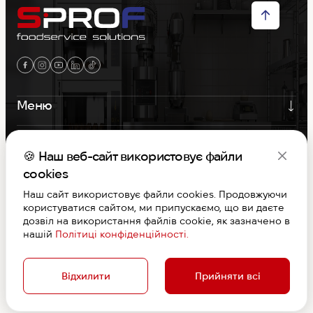
Меню
Контакти
🍪 Наш веб-сайт використовує файли
Графік роботи
cookies
Наш сайт використовує файли cookies. Продовжуючи
користуватися сайтом, ми припускаємо, що ви даєте
S-PROF © Copyright 2026. Вcі права захищені
дозвіл на використання файлів cookie, як зазначено в
Договір публічної оферти
нашій
Політиці конфіденційності.
Дизайн та розробка
Відхилити
Прийняти всі