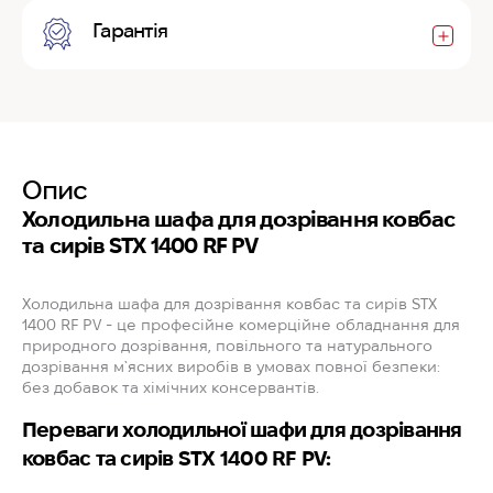
Гарантія
Опис
Холодильна шафа для дозрівання ковбас
та сирів STX 1400 RF PV
Холодильна шафа для дозрівання ковбас та сирів STX
1400 RF PV - це професійне комерційне обладнання для
природного дозрівання, повільного та натурального
дозрівання м`ясних виробів в умовах повної безпеки:
без добавок та хімічних консервантів.
Переваги холодильної шафи для дозрівання
ковбас та сирів STX 1400 RF PV: