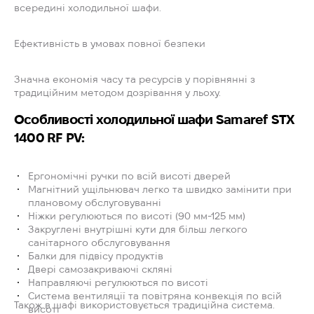
всередині холодильної шафи.
Ефективність в умовах повної безпеки
Значна економія часу та ресурсів у порівнянні з
традиційним методом дозрівання у льоху.
Особливості холодильної шафи Samaref STX
1400 RF PV:
Ергономічні ручки по всій висоті дверей
Магнітний ущільнювач легко та швидко замінити при
плановому обслуговуванні
Ніжки регулюються по висоті (90 мм-125 мм)
Закруглені внутрішні кути для більш легкого
санітарного обслуговування
Балки для підвісу продуктів
Двері самозакриваючі скляні
Направляючі регулюються по висоті
Система вентиляції та повітряна конвекція по всій
Також в шафі використовується традиційна система.
висоті