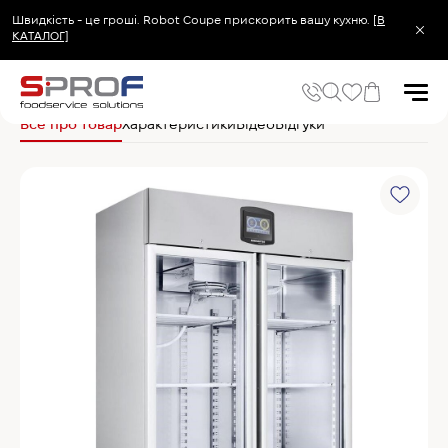
Швидкість - це гроші. Robot Coupe прискорить вашу кухню.
[В
КАТАЛОГ]
Головна
Холодильне та Морозильне обладнання
Шафи для дозрівання с
Все про товар
Характеристики
Відео
Відгуки
Популярні запити
Холодильник
Популярні категорії
Печі та пароконвектомати
Холодильне та Морозильне обладнання
Овочерізки професійні
Хімія для пароконвектоматів
Хімія для посудомийних машин
Популярні товари