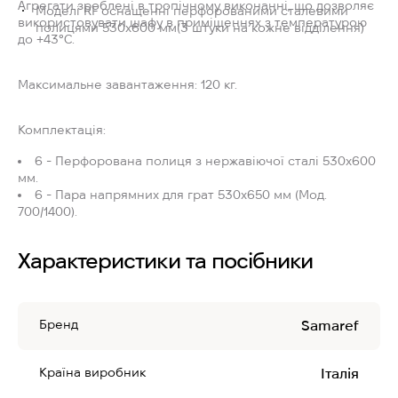
Агрегати зроблені в тропічному виконанні, що дозволяє
Моделі RF оснащенні перфорованими сталевими
використовувати шафу в приміщеннях з температурою
полицями 530x600 мм(3 штуки на кожне відділення)
до +43°C.
Максимальне завантаження:
120 кг.
Комплектація:
6 - Перфорована полиця з нержавіючої сталі 530x600
мм.
6 - Пара напрямних для грат 530x650 мм (Мод.
700/1400).
Характеристики та посібники
Бренд
Samaref
Країна виробник
Італія